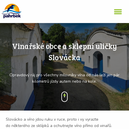
Vinařské obce a sklepní uličky
Slovácka
Opravdový ráj pro všechny milovníky vína od nás leží jen pár
kilometrů jízdy autem nebo na kole.
Slovácko a víno jdou ruku v ruce, proto i vy vyrazte
do některého ze sklípků a ochutnejte víno přímo od vinařů.