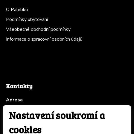
O Pahrbku
Podmínky ubytování
Všeobecné obchodní podmínky
Informace o zpracovní osobních údajů
Kontakty
Adresa
Pahrbek 735
Nastavení soukromí a
763 61 Napajedla
Otevírací doba recepce
cookies
dle telefonické domluvy předem - 731 102 690