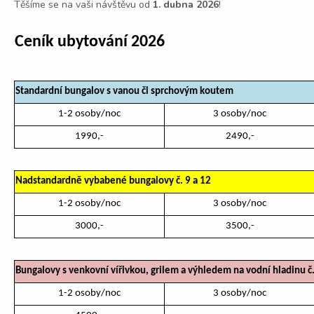
Těšíme se na vaši návštěvu od
1. dubna 2026
!
Ceník ubytování 2026
Standardní bungalov s vanou či sprchovým koutem
1-2 osoby/noc
3 osoby/noc
1990,-
2490,-
Nadstandardně vybabené bungalovy č. 9 a 12
1-2 osoby/noc
3 osoby/noc
3000,-
3500,-
Bungalovy s venkovní vířivkou, grilem a výhledem na vodní hladinu č.
1-2 osoby/noc
3 osoby/noc