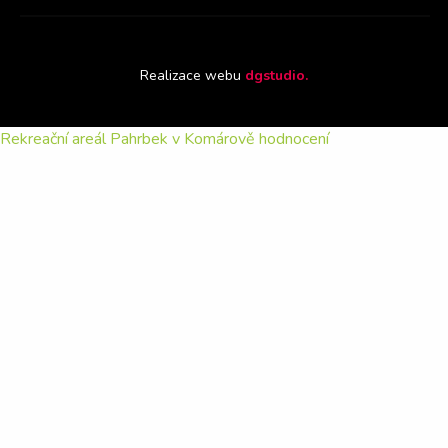
Realizace webu
dgstudio.
Rekreační areál Pahrbek
v Komárově
hodnocení