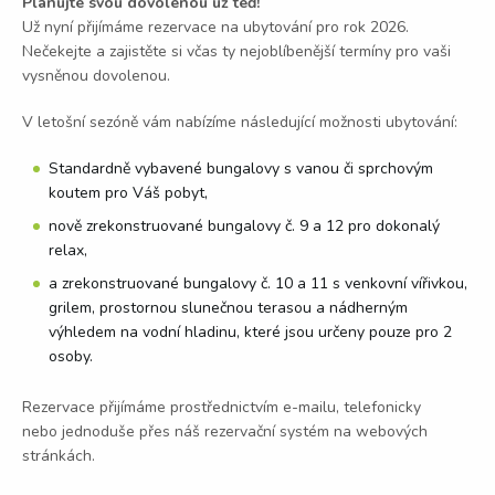
Plánujte svou dovolenou už teď!
Už nyní přijímáme rezervace na ubytování pro rok 2026.
Nečekejte a zajistěte si včas ty nejoblíbenější termíny pro vaši
vysněnou dovolenou.
V letošní sezóně vám nabízíme následující možnosti ubytování:
Standardně vybavené bungalovy
s vanou či sprchovým
koutem pro Váš pobyt,
nově zrekonstruované bungalovy č. 9 a 12
pro dokonalý
relax,
a zrekonstruované bungalovy č. 10 a 11 s venkovní vířivkou
,
grilem, prostornou slunečnou terasou a nádherným
výhledem na vodní hladinu, které jsou určeny pouze pro 2
osoby.
Rezervace přijímáme prostřednictvím e-mailu, telefonicky
nebo jednoduše přes náš rezervační systém na webových
stránkách.